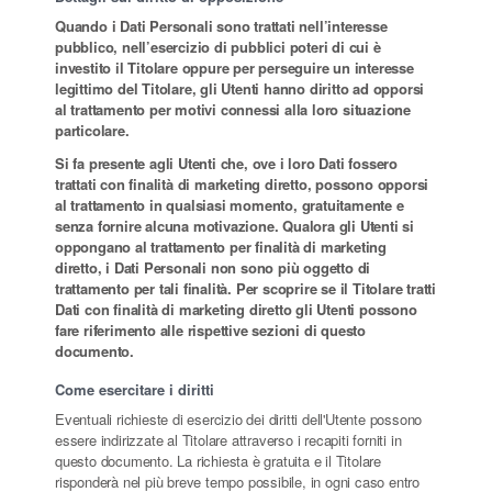
Quando i Dati Personali sono trattati nell’interesse
pubblico, nell’esercizio di pubblici poteri di cui è
investito il Titolare oppure per perseguire un interesse
legittimo del Titolare, gli Utenti hanno diritto ad opporsi
al trattamento per motivi connessi alla loro situazione
particolare.
Si fa presente agli Utenti che, ove i loro Dati fossero
trattati con finalità di marketing diretto, possono opporsi
al trattamento in qualsiasi momento, gratuitamente e
senza fornire alcuna motivazione. Qualora gli Utenti si
oppongano al trattamento per finalità di marketing
diretto, i Dati Personali non sono più oggetto di
trattamento per tali finalità. Per scoprire se il Titolare tratti
Dati con finalità di marketing diretto gli Utenti possono
fare riferimento alle rispettive sezioni di questo
documento.
Come esercitare i diritti
Eventuali richieste di esercizio dei diritti dell'Utente possono
essere indirizzate al Titolare attraverso i recapiti forniti in
questo documento. La richiesta è gratuita e il Titolare
risponderà nel più breve tempo possibile, in ogni caso entro