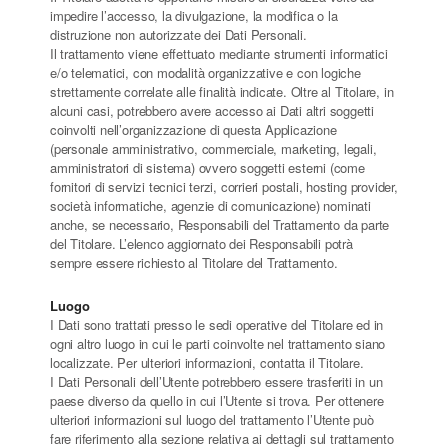
impedire l’accesso, la divulgazione, la modifica o la
distruzione non autorizzate dei Dati Personali.
Il trattamento viene effettuato mediante strumenti informatici
e/o telematici, con modalità organizzative e con logiche
strettamente correlate alle finalità indicate. Oltre al Titolare, in
alcuni casi, potrebbero avere accesso ai Dati altri soggetti
coinvolti nell’organizzazione di questa Applicazione
(personale amministrativo, commerciale, marketing, legali,
amministratori di sistema) ovvero soggetti esterni (come
fornitori di servizi tecnici terzi, corrieri postali, hosting provider,
società informatiche, agenzie di comunicazione) nominati
anche, se necessario, Responsabili del Trattamento da parte
del Titolare. L’elenco aggiornato dei Responsabili potrà
sempre essere richiesto al Titolare del Trattamento.
Luogo
I Dati sono trattati presso le sedi operative del Titolare ed in
ogni altro luogo in cui le parti coinvolte nel trattamento siano
localizzate. Per ulteriori informazioni, contatta il Titolare.
I Dati Personali dell’Utente potrebbero essere trasferiti in un
paese diverso da quello in cui l’Utente si trova. Per ottenere
ulteriori informazioni sul luogo del trattamento l’Utente può
fare riferimento alla sezione relativa ai dettagli sul trattamento