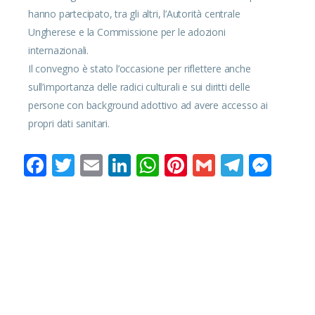
hanno partecipato, tra gli altri, l’Autorità centrale
Ungherese e la Commissione per le adozioni
internazionali.
Il convegno è stato l’occasione per riflettere anche
sull’importanza delle radici culturali e sui diritti delle
persone con background adottivo ad avere accesso ai
propri dati sanitari.
Facebook
Twitter
Email
LinkedIn
WhatsApp
Pinterest
Gmail
Teleg
Mes