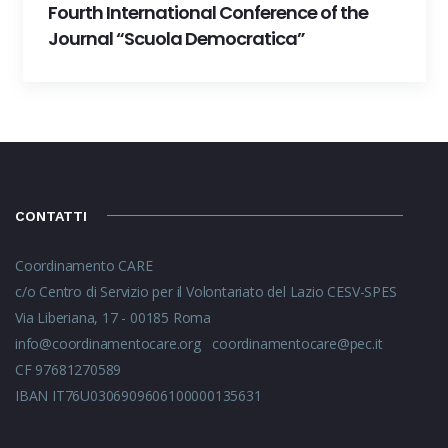
Fourth International Conference of the
Journal “Scuola Democratica”
CONTATTI
Coordinamento CARE
c/o Centro di Servizio per il Volontariato del Lazio CESV-SPES
Via Liberiana, 17 - 00185 Roma
info@coordinamentocare.org
coordinamentocare@pec.it
CF 97681270589
IBAN IT76U0306909606100000135631