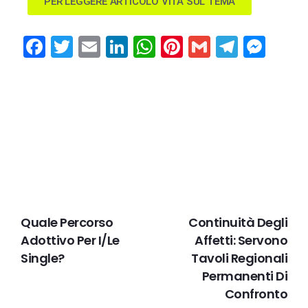
PER LEGGERE ARTICOLO VITA SUL TEMA
Facebook
Twitter
Email
LinkedIn
WhatsApp
Pinterest
Gmail
Teleg
Mes
PRECEDENTE
IL PROSSIMO
Quale Percorso
Continuità Degli
Adottivo Per I/le
Affetti: Servono
Single?
Tavoli Regionali
Permanenti Di
Confronto