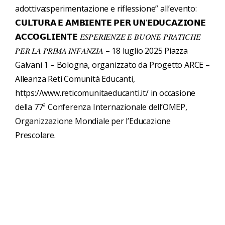
adottiva:sperimentazione e riflessione” all’evento:
𝗖𝗨𝗟𝗧𝗨𝗥𝗔 𝗘 𝗔𝗠𝗕𝗜𝗘𝗡𝗧𝗘 𝗣𝗘𝗥 𝗨𝗡’𝗘𝗗𝗨𝗖𝗔𝗭𝗜𝗢𝗡𝗘
𝗔𝗖𝗖𝗢𝗚𝗟𝗜𝗘𝗡𝗧𝗘 𝐸𝑆𝑃𝐸𝑅𝐼𝐸𝑁𝑍𝐸 𝐸 𝐵𝑈𝑂𝑁𝐸 𝑃𝑅𝐴𝑇𝐼𝐶𝐻𝐸
𝑃𝐸𝑅 𝐿𝐴 𝑃𝑅𝐼𝑀𝐴 𝐼𝑁𝐹𝐴𝑁𝑍𝐼𝐴 – 18 luglio 2025 Piazza
Galvani 1 – Bologna, organizzato da Progetto ARCE –
Alleanza Reti Comunità Educanti,
https://www.reticomunitaeducanti.it/
in occasione
della 77ª Conferenza Internazionale dell’OMEP,
Organizzazione Mondiale per l’Educazione
Prescolare.