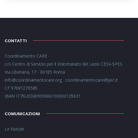
CONTATTI
Coordinamento CARE
c/o Centro di Servizio per il Volontariato del Lazio CESV-SPES
Via Liberiana, 17 - 00185 Roma
info@coordinamentocare.org
coordinamentocare@pec.it
CF 97681270589
IBAN IT76U0306909606100000135631
COMUNICAZIONI
Le Notizie