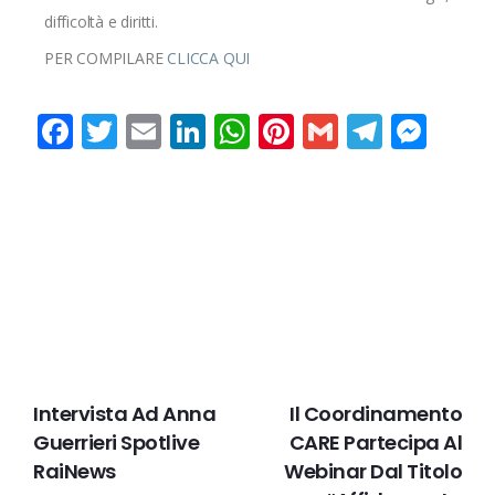
difficoltà e diritti.
PER COMPILARE
CLICCA QUI
Facebook
Twitter
Email
LinkedIn
WhatsApp
Pinterest
Gmail
Teleg
Mes
PRECEDENTE
IL PROSSIMO
Intervista Ad Anna
Il Coordinamento
Guerrieri Spotlive
CARE Partecipa Al
RaiNews
Webinar Dal Titolo