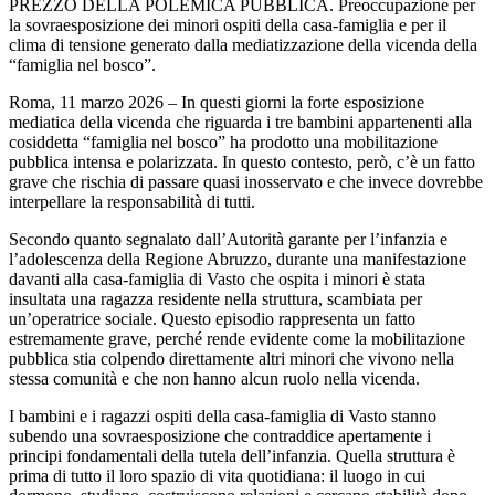
PREZZO DELLA POLEMICA PUBBLICA. Preoccupazione per
la sovraesposizione dei minori ospiti della casa-famiglia e per il
clima di tensione generato dalla mediatizzazione della vicenda della
“famiglia nel bosco”.
Roma, 11 marzo 2026 – In questi giorni la forte esposizione
mediatica della vicenda che riguarda i tre bambini appartenenti alla
cosiddetta “famiglia nel bosco” ha prodotto una mobilitazione
pubblica intensa e polarizzata. In questo contesto, però, c’è un fatto
grave che rischia di passare quasi inosservato e che invece dovrebbe
interpellare la responsabilità di tutti.
Secondo quanto segnalato dall’Autorità garante per l’infanzia e
l’adolescenza della Regione Abruzzo, durante una manifestazione
davanti alla casa-famiglia di Vasto che ospita i minori è stata
insultata una ragazza residente nella struttura, scambiata per
un’operatrice sociale. Questo episodio rappresenta un fatto
estremamente grave, perché rende evidente come la mobilitazione
pubblica stia colpendo direttamente altri minori che vivono nella
stessa comunità e che non hanno alcun ruolo nella vicenda.
I bambini e i ragazzi ospiti della casa-famiglia di Vasto stanno
subendo una sovraesposizione che contraddice apertamente i
principi fondamentali della tutela dell’infanzia. Quella struttura è
prima di tutto il loro spazio di vita quotidiana: il luogo in cui