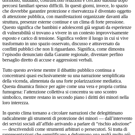
dormono, studiano, costruiscono relazioni e cercano stabilità dopo
percorsi familiari spesso difficili. In questi giorni, invece, lo spazio
che dovrebbe garantire protezione e riservatezza è diventato oggetto
di attenzione pubblica, con manifestazioni organizzate davanti alla
struttura, presenze esterne continue e un clima di forte pressione.
Questo significa che bambini e adolescenti già segnati da esperienze
di vulnerabilità si trovano a vivere in un contesto improvvisamente
esposto e carico di tensione. Significa vedere il luogo in cui si vive
trasformato in uno spazio osservato, discusso e attraversato da
conflitti pubblici che non li riguardano. Significa, come dimostra
l’episodio denunciato dalla Garante regionale, diventare perfino
bersaglio diretto di accuse e aggressioni verbali.
Tutto questo avviene mentre il dibattito pubblico continua a
concentrarsi quasi esclusivamente su una narrazione semplificata
della vicenda, alimentata da una forte polarizzazione mediatica.
Questa dinamica finisce per agire come una vera e propria cortina
fumogena: l’attenzione collettiva si concentra su uno scontro
simbolico, mentre restano in secondo piano i diritti dei minori nella
loro interezza.
In questo clima tornano a circolare narrazioni che delegittimano
radicalmente gli strumenti di protezione dei minori — dall’intervento
dei servizi sociali all’affido arrivando a parlare di “rischio adozione”
— descrivendoli come strumenti arbitrari o persecutori. Si tratta di
rappresentazioni che semplificano e deformano una realtà molto più