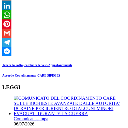
Email
LinkedIn
WhatsApp
Pinterest
Gmail
Telegram
Messenger
Precedente
Tenere la rotta, cambiare le vele. Approfondimenti
Il
Accordo Coordinamento CARE SIPEGES
prossimo
LEGGI
Comunicati stampa
06/07/2026