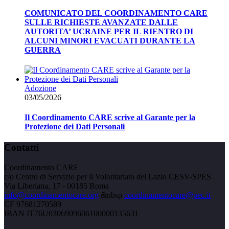
COMUNICATO DEL COORDINAMENTO CARE
SULLE RICHIESTE AVANZATE DALLE
AUTORITA’ UCRAINE PER IL RIENTRO DI
ALCUNI MINORI EVACUATI DURANTE LA
GUERRA
Adozione
03/05/2026
Il Coordinamento CARE scrive al Garante per la
Protezione dei Dati Personali
Contatti
Coordinamento CARE
c/o Centro di Servizio per il Volontariato del Lazio CESV-SPES
Via Liberiana, 17 - 00185 Roma
info@coordinamentocare.org
&nbsp
coordinamentocare@pec.it
CF 97681270589
IBAN IT76U0306909606100000135631